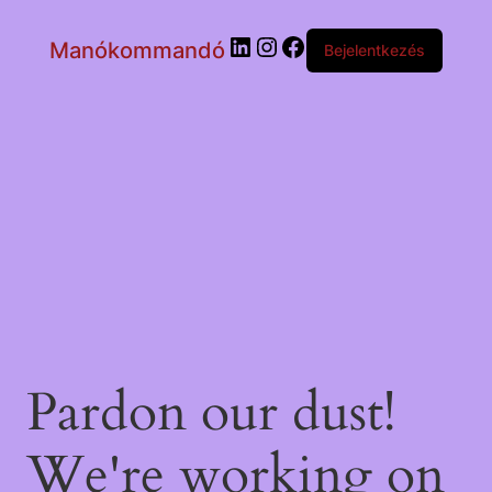
LinkedIn
Instagram
Facebook
Manókommandó
Bejelentkezés
Pardon our dust!
We're working on