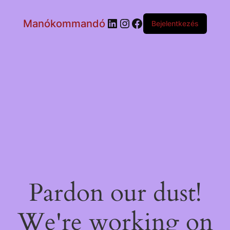
LinkedIn
Instagram
Facebook
Manókommandó
Bejelentkezés
Pardon our dust!
We're working on