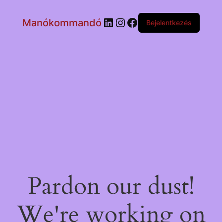
LinkedIn
Instagram
Facebook
Manókommandó
Bejelentkezés
Pardon our dust!
We're working on