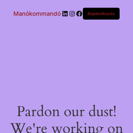
LinkedIn
Instagram
Facebook
Manókommandó
Bejelentkezés
Pardon our dust!
We're working on