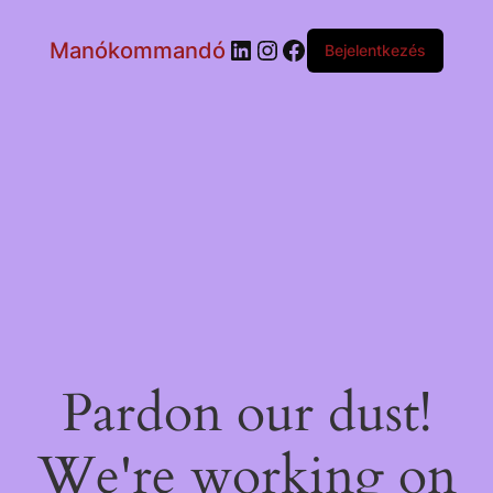
LinkedIn
Instagram
Facebook
Manókommandó
Bejelentkezés
Pardon our dust!
We're working on